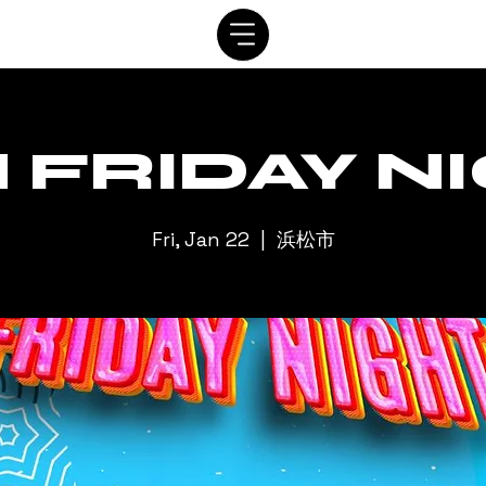
SYSTEM
SCHEDULE
VIP
RENTAL
CONTACT
 FRIDAY N
Fri, Jan 22
  |  
浜松市