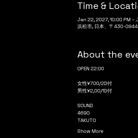
Time & Locat
Jan 22, 2027, 10:00 PM – 
浜松市, 日本、〒430-0
About the ev
OPEN 22:00
女性¥700/2D付
男性¥2,00/1D付
SOUND
4690
TAKUTO
Show More