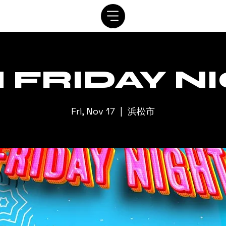
SYSTEM
SCHEDULE
VIP
RENTAL
CONTACT
 FRIDAY N
Fri, Nov 17
  |  
浜松市