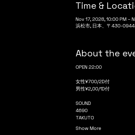
Time & Locat
Nov 17, 2028, 10:00 PM – 
浜松市, 日本、〒430-0
About the ev
OPEN 22:00
女性¥700/2D付
男性¥2,00/1D付
SOUND
4690
TAKUTO
Show More