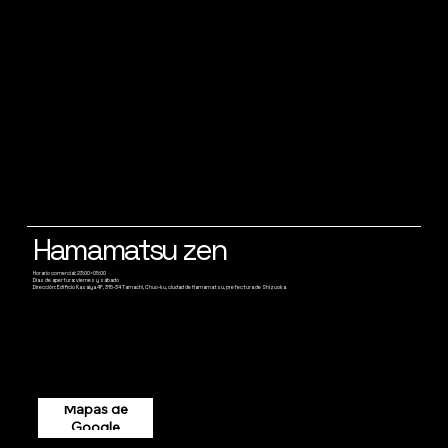
Hamamatsu zen
Horario comercial: 23:00~05:00
Días de apertura: viernes y sábado
Dirección: Edificio Kasaiya 4F, 315-34 Tamachi, Chuo-ku, ciudad de Hamamatsu, prefectura de Shizuoka
Mapas de
Google