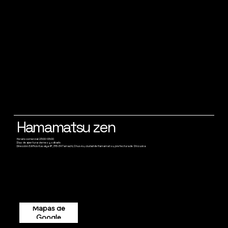
Hamamatsu zen
Horario comercial: 23:00~05:00
Días de apertura: viernes y sábado
Dirección: Edificio Kasaiya 4F, 315-34 Tamachi, Chuo-ku, ciudad de Hamamatsu, prefectura de Shizuoka
Mapas de
Google