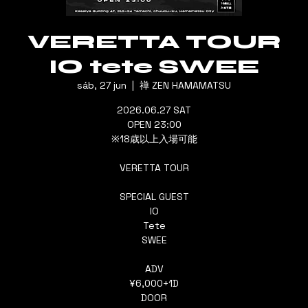
VERETTA TOUR
IO tete SWEE
sáb, 27 jun
  |  
禅 ZEN HAMAMATSU
2026.06.27 SAT
OPEN 23:00
※18歳以上入場可能
VERETTA TOUR
SPECIAL GUEST
IO
Tete
SWEE
ADV
¥6,000+1D
DOOR