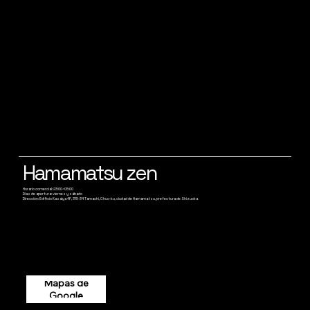
Hamamatsu zen
Horario comercial: 23:00~05:00
Días de apertura: viernes y sábado
Dirección: Edificio Kasaiya 4F, 315-34 Tamachi, Chuo-ku, ciudad de Hamamatsu, prefectura de Shizuoka
Mapas de
Google