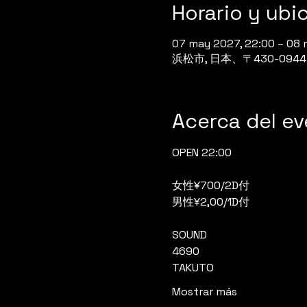
Horario y ubi
07 may 2027, 22:00 – 08 
浜松市, 日本、〒430-0
Acerca del e
OPEN 22:00
女性¥700/2D付
男性¥2,00/1D付
SOUND
4690
TAKUTO
Mostrar más