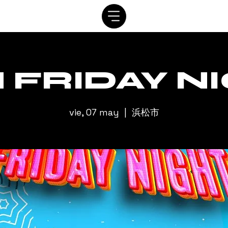
SISTEMA
CRONOGRAMA
personaje
ALQUILER
C
 FRIDAY N
vie, 07 may
  |  
浜松市