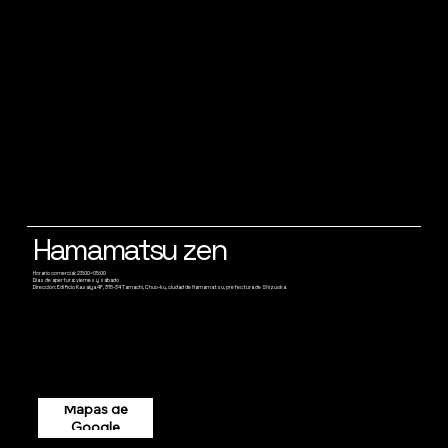
Hamamatsu zen
Horario comercial: 23:00~05:00
Días de apertura: viernes y sábado
Dirección: Edificio Kasaiya 4F, 315-34 Tamachi, Chuo-ku, ciudad de Hamamatsu, prefectura de Shizuoka
Mapas de
Google