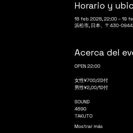
Horario y ubi
18 feb 2028, 22:00 – 19 f
浜松市, 日本、〒430-0
Acerca del e
OPEN 22:00
女性¥700/2D付
男性¥2,00/1D付
SOUND
4690
TAKUTO
Mostrar más