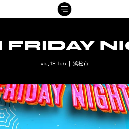
SISTEMA
CRONOGRAMA
personaje
ALQUILER
C
 FRIDAY N
vie, 18 feb
  |  
浜松市