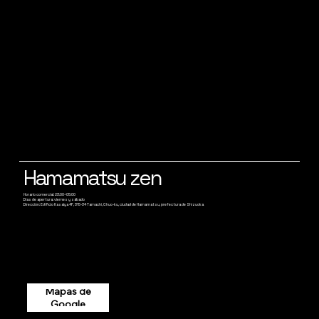
Hamamatsu zen
Horario comercial: 23:00~05:00
Días de apertura: viernes y sábado
Dirección: Edificio Kasaiya 4F, 315-34 Tamachi, Chuo-ku, ciudad de Hamamatsu, prefectura de Shizuoka
Mapas de
Google