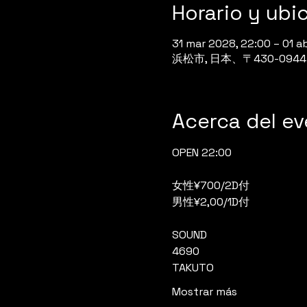
Horario y ubi
31 mar 2028, 22:00 – 01 a
浜松市, 日本、〒430-0
Acerca del e
OPEN 22:00
女性¥700/2D付
男性¥2,00/1D付
SOUND
4690
TAKUTO
Mostrar más