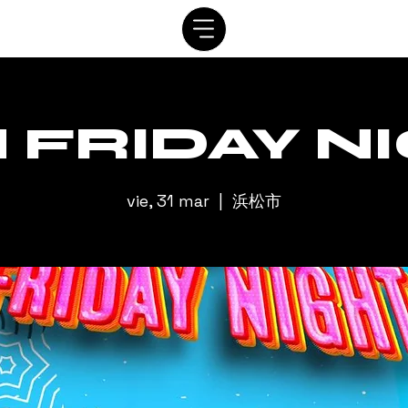
SISTEMA
CRONOGRAMA
personaje
ALQUILER
C
 FRIDAY N
vie, 31 mar
  |  
浜松市