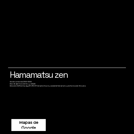
Hamamatsu zen
Horario comercial: 23:00~05:00
Días de apertura: viernes y sábado
Dirección: Edificio Kasaiya 4F, 315-34 Tamachi, Chuo-ku, ciudad de Hamamatsu, prefectura de Shizuoka
Mapas de
Google