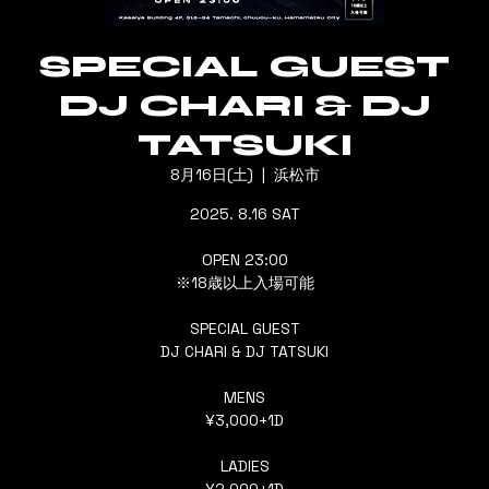
SPECIAL GUEST
DJ CHARI & DJ
TATSUKI
8月16日(土)
  |  
浜松市
2025. 8.16 SAT
OPEN 23:00
※18歳以上入場可能
SPECIAL GUEST
DJ CHARI & DJ TATSUKI
MENS
¥3,000+1D
LADIES
¥2,000+1D