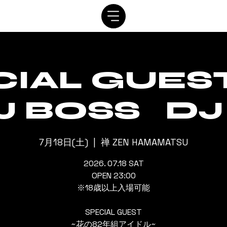
SYSTEM
SCHEDULE
VIP
RENTAL
CONTACT
CIAL GUEST
J BOSS DJ
7月18日(土)
  |  
禅 ZEN HAMAMATSU
2026. 07.18 SAT
OPEN 23:00
※18歳以上入場可能
SPECIAL GUEST
~花の82年組アイドル~