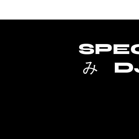
Home
SPE
み D