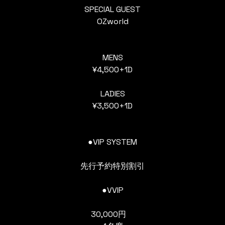
SPECIAL GUEST
OZworld
MENS
¥4,500+1D
LADIES
¥3,500+1D
●VIP SYSTEM
先行予約特別割引
●VVIP
30,000円