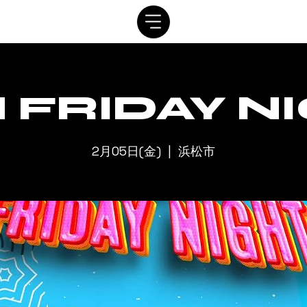
SYSTEM
SCHEDULE
VIP
RENTAL
CONTACT
 FRIDAY N
2月05日(金)
  |  
浜松市