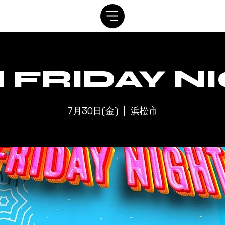
SYSTEM
SCHEDULE
VIP
RENTAL
CONTACT
 FRIDAY N
7月30日(金)
  |  
浜松市