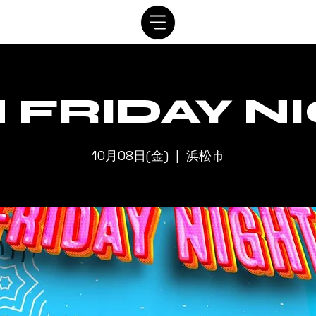
SYSTEM
SCHEDULE
VIP
RENTAL
CONTACT
 FRIDAY N
10月08日(金)
  |  
浜松市