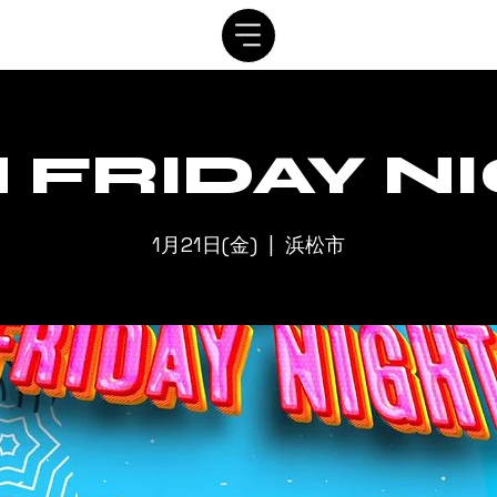
SYSTEM
SCHEDULE
VIP
RENTAL
CONTACT
 FRIDAY N
1月21日(金)
  |  
浜松市