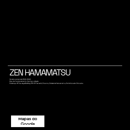
ZEN HAMAMATSU
Horário comercial: 23:00~05:00
Dias de funcionamento: Sexta e sábado
Endereço: 4F Kasaiya Building, 315-34 Tamachi, Chuo-ku, Cidade de Hamamatsu, Prefeitura de Shizuoka
Mapas do
Google