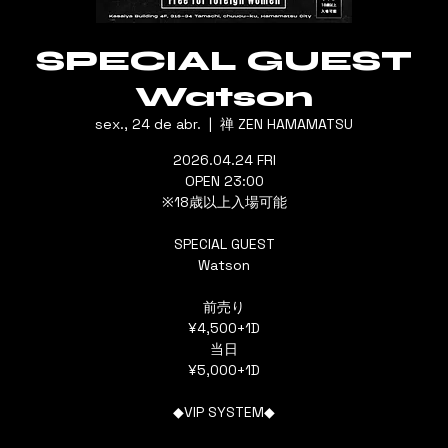
SPECIAL GUEST
Watson
sex., 24 de abr.
  |  
禅 ZEN HAMAMATSU
2026.04.24 FRI
OPEN 23:00
※18歳以上入場可能
SPECIAL GUEST
Watson
前売り
¥4,500+1D
当日
¥5,000+1D
◆VIP SYSTEM◆