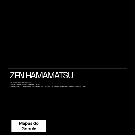
ZEN HAMAMATSU
Horário comercial: 23:00~05:00
Dias de funcionamento: Sexta e sábado
Endereço: 4F Kasaiya Building, 315-34 Tamachi, Chuo-ku, Cidade de Hamamatsu, Prefeitura de Shizuoka
Mapas do
Google