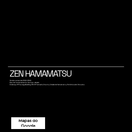
ZEN HAMAMATSU
Horário comercial: 23:00~05:00
Dias de funcionamento: Sexta e sábado
Endereço: 4F Kasaiya Building, 315-34 Tamachi, Chuo-ku, Cidade de Hamamatsu, Prefeitura de Shizuoka
Mapas do
Google