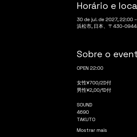
Horário e loca
30 de jul. de 2027, 22:00 –
浜松市, 日本、〒430-0
Sobre o even
OPEN 22:00
女性¥700/2D付
男性¥2,00/1D付
SOUND
4690
TAKUTO
Mostrar mais