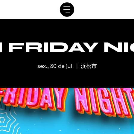
SISTEMA
AGENDAR
VIP
ALUGUEL
CONTATO
A
 FRIDAY N
sex., 30 de jul.
  |  
浜松市