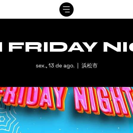
SISTEMA
AGENDAR
VIP
ALUGUEL
CONTATO
A
 FRIDAY N
sex., 13 de ago.
  |  
浜松市