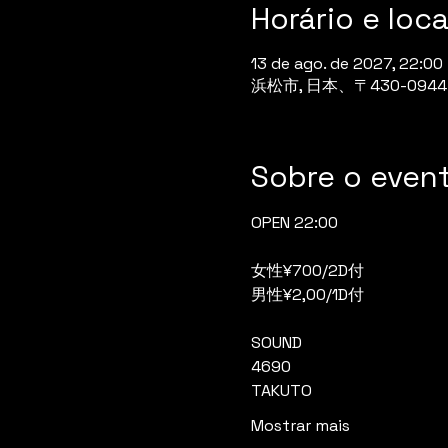
Horário e loca
13 de ago. de 2027, 22:00 
浜松市, 日本、〒430-0
Sobre o even
OPEN 22:00
女性¥700/2D付
男性¥2,00/1D付
SOUND
4690
TAKUTO
Mostrar mais