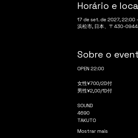
Horário e loca
17 de set. de 2027, 22:00 
浜松市, 日本、〒430-0
Sobre o even
OPEN 22:00
女性¥700/2D付
男性¥2,00/1D付
SOUND
4690
TAKUTO
Mostrar mais