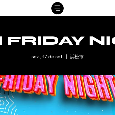
SISTEMA
AGENDAR
VIP
ALUGUEL
CONTATO
A
 FRIDAY N
sex., 17 de set.
  |  
浜松市