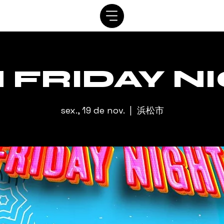
SISTEMA
AGENDAR
VIP
ALUGUEL
CONTATO
A
 FRIDAY N
sex., 19 de nov.
  |  
浜松市