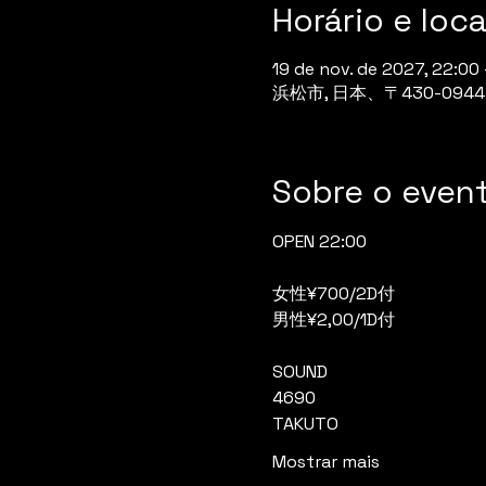
Horário e loca
19 de nov. de 2027, 22:00
浜松市, 日本、〒430-0
Sobre o even
OPEN 22:00
女性¥700/2D付
男性¥2,00/1D付
SOUND
4690
TAKUTO
Mostrar mais