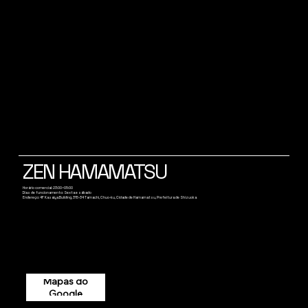
ZEN HAMAMATSU
Horário comercial: 23:00~05:00
Dias de funcionamento: Sexta e sábado
Endereço: 4F Kasaiya Building, 315-34 Tamachi, Chuo-ku, Cidade de Hamamatsu, Prefeitura de Shizuoka
Mapas do
Google