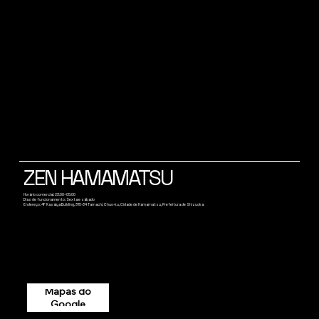
ZEN HAMAMATSU
Horário comercial: 23:00~05:00
Dias de funcionamento: Sexta e sábado
Endereço: 4F Kasaiya Building, 315-34 Tamachi, Chuo-ku, Cidade de Hamamatsu, Prefeitura de Shizuoka
Mapas do
Google