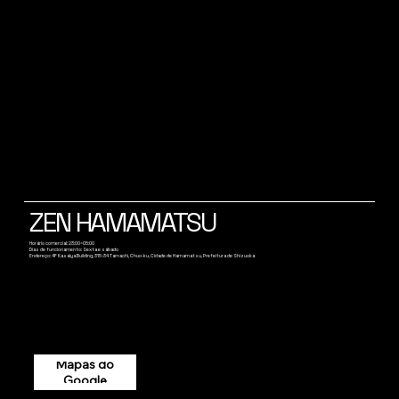
ZEN HAMAMATSU
Horário comercial: 23:00~05:00
Dias de funcionamento: Sexta e sábado
Endereço: 4F Kasaiya Building, 315-34 Tamachi, Chuo-ku, Cidade de Hamamatsu, Prefeitura de Shizuoka
Mapas do
Google