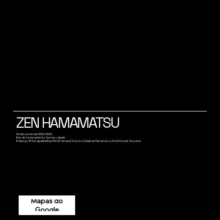
ZEN HAMAMATSU
Horário comercial: 23:00~05:00
Dias de funcionamento: Sexta e sábado
Endereço: 4F Kasaiya Building, 315-34 Tamachi, Chuo-ku, Cidade de Hamamatsu, Prefeitura de Shizuoka
Mapas do
Google