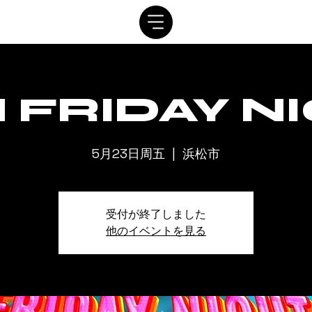
家
系统
日程
贵宾
租赁
接触
使用权
 FRIDAY N
5月23日周五
  |  
浜松市
受付が終了しました
他のイベントを見る