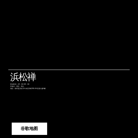
浜松禅
营业时间：23：00~05：00
开放日：周五、周六
地址：静冈县滨松市中央区田町315-34 笠屋大厦4楼
谷歌地图