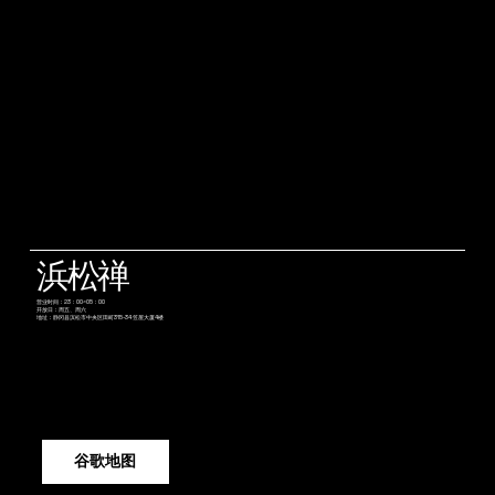
浜松禅
营业时间：23：00~05：00
开放日：周五、周六
地址：静冈县滨松市中央区田町315-34 笠屋大厦4楼
谷歌地图