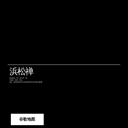
浜松禅
营业时间：23：00~05：00
开放日：周五、周六
地址：静冈县滨松市中央区田町315-34 笠屋大厦4楼
谷歌地图