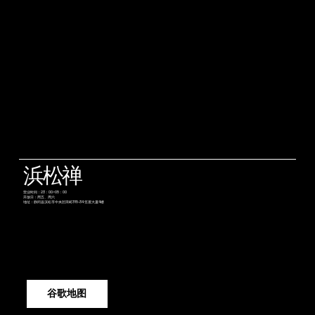
浜松禅
营业时间：23：00~05：00
开放日：周五、周六
地址：静冈县滨松市中央区田町315-34 笠屋大厦4楼
谷歌地图