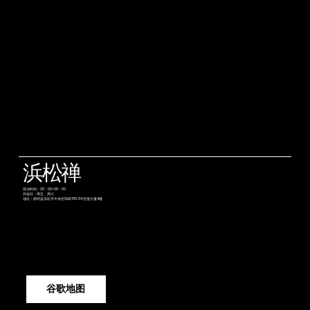
浜松禅
营业时间：23：00~05：00
开放日：周五、周六
地址：静冈县滨松市中央区田町315-34 笠屋大厦4楼
谷歌地图