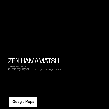
ZEN HAMAMATSU
Business hours: 23:00~05:00
Opening days: Friday and Saturday
Address: 4F Kasaiya Building, 315-34 Tamachi, Chuo-ku, Hamamatsu City, Shizuoka Prefecture
Google Maps