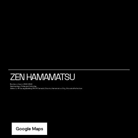
ZEN HAMAMATSU
Business hours: 23:00~05:00
Opening days: Friday and Saturday
Address: 4F Kasaiya Building, 315-34 Tamachi, Chuo-ku, Hamamatsu City, Shizuoka Prefecture
Google Maps