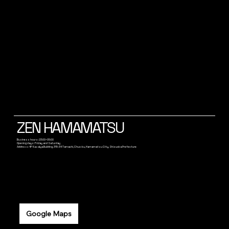
ZEN HAMAMATSU
Business hours: 23:00~05:00
Opening days: Friday and Saturday
Address: 4F Kasaiya Building, 315-34 Tamachi, Chuo-ku, Hamamatsu City, Shizuoka Prefecture
Google Maps