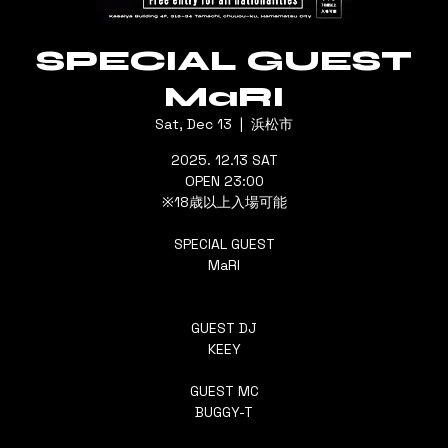
SPECIAL GUEST
MaRI
Sat, Dec 13
  |  
浜松市
2025. 12.13 SAT
OPEN 23:00
※18歳以上入場可能
SPECIAL GUEST
MaRI
GUEST DJ
KEEY
GUEST MC
BUGGY-T