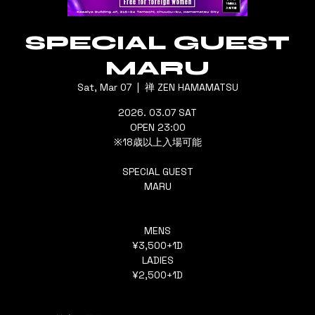
SPECIAL GUEST
MARU
Sat, Mar 07
  |  
禅 ZEN HAMAMATSU
2026. 03.07 SAT
OPEN 23:00
※18歳以上入場可能
SPECIAL GUEST
MARU
MENS
¥3,500+1D
LADIES
¥2,500+1D