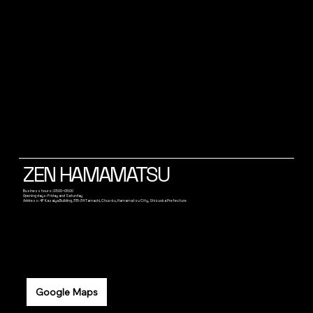
ZEN HAMAMATSU
Business hours: 23:00~05:00
Opening days: Friday and Saturday
Address: 4F Kasaiya Building, 315-34 Tamachi, Chuo-ku, Hamamatsu City, Shizuoka Prefecture
Google Maps