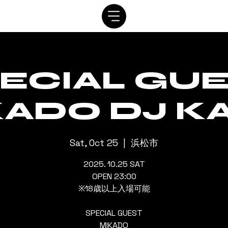
SYSTEM
SCHEDULE
VIP
RENTAL
CONTACT
ECIAL GU
ADO DJ K
Sat, Oct 25
  |  
浜松市
2025. 10.25 SAT
OPEN 23:00
※18歳以上入場可能
SPECIAL GUEST
MIKADO