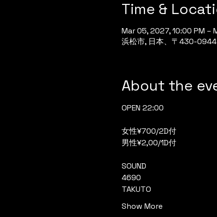
Time & Locat
Mar 05, 2027, 10:00 PM – 
浜松市, 日本、〒430-0
About the ev
OPEN 22:00
女性¥700/2D付
男性¥2,00/1D付
SOUND
4690
TAKUTO
Show More