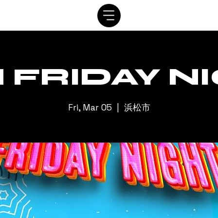
SYSTEM
SCHEDULE
VIP
RENTAL
CONTACT
 FRIDAY N
Fri, Mar 05
  |  
浜松市